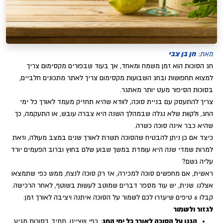
חן בן צבי
מאת:
חג הסוכות הוא זמן משמח ומאחד, אך בעוד שבפורים מקסימום צריך
למצוא תחפושות ובחג השבועות מקסימום צריך לאתר מתכונים חלביים,
בסוכות הסיפור מעט יותר מאתגר.
צריך להתעסק עם בניית סוכה, לוודא שהיא תחזיק מעמד לאורך כל ימי
החג, ולקוות שלא נגלה שבמהלך השנה היא צברה עובש, או התעקמה, כך
שהיא כבר אינה סוכה כשרה.
כיצד אם כן ניתן להבטיח שהסוכה תשרת לאורך שנים במצב מעולה, וזאת
למרות שמדי שנה היא עומדת במשך שבוע שלם בחוץ וברוב הפעמים יורד
עליה גשם?
ראשית, אם מחפשים סוכה למכירה, אז רק סוכה לנצח, ממש כפי שתמצאו
אצלנו. שנית, יש עוד מספר דברים שמוטב לעשות בשוטף, לאחר הרכישה.
קבלו 6 טיפים שיעזרו לכם לשמור על הסוכה איתנה ויציבה לאורך זמן:
לגזור ולשמור
הגנו על הסוכה לאורך כל ימי החג
: כפי שציינו, תמיד בסוכות מגיע