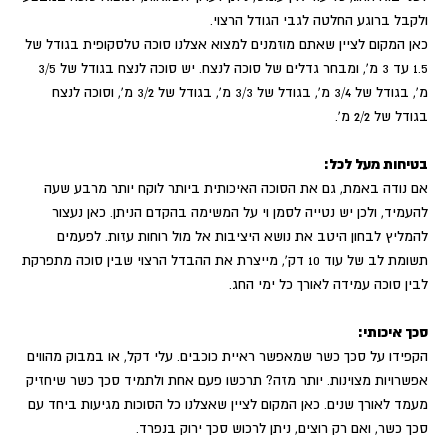
ולקבל ברוגע החלטה לגבי הגודל הרצוי.
כאן המקום לציין שאתם מוזמנים למצוא אצלנו סוכה טלסקופית בגודל של
1.5 עד 3 מ', ומבחר גדלים של סוכה לנצח. יש סוכה לנצח בגודל של 3/5
מ', בגודל של 3/4 מ', בגודל של 3/3 מ', בגודל של 3/2 מ', וסוכה לנצח
בגודל של 2/2 מ'.
בטיחות מעל לכל:
אם נודה באמת, גם את הסוכה האיכותית ביותר לוקח יותר מרבע שעה
להעמיד, ולכן יש נטייה לסמן וי על המשימה בהקדם הניתן. כאן נעצור
להמליץ לבחון היטב את נושא היציבות אל מול רוחות עזות. לפעמים
תשומת לב של עוד 10 דק', מייצרת את ההבדל הרצוי שבין סוכה מתפרקת
לבין סוכה עמידה לאורך כל ימי החג.
סכך איכותי:
הקפידו על סכך כשר שמאפשר ראיית כוכבים. עלי דקל, או במבוק מהווים
אפשרויות מצוינות. יותר מזה? תרכשו פעם אחת ולתמיד סכך כשר שיחזיק
מעמד לאורך שנים. כאן המקום לציין שאצלנו כל הסוכות מגיעות ביחד עם
סכך כשר, ואם רק רוצים, ניתן לרכוש סכך ירוק בנפרד.