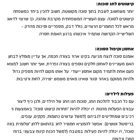
קישוטים לחג סוכות:
יותר משחשוב לשבת בתוך סוכה מקושטת, חשוב להכין ביחד כמשפחה
קישוטים לסוכה. עצם העשייה המשפחתית מקרבת ומהנה, כך שרצוי לדאוג
מראש לכל החומרים הרצויים, כולל דבק, מספריים וסיכות מהדק -
השלישייה הקדושה שתמיד איכשהו ברגע האמת חסרה.
אחסון וקיפול הסוכה:
אומנם סוכה לנצח מגיעה בקיט ארוז בצורה חכמה, אך עדיין מומלץ לבחון
האם מעוניינים לאחסן חלקים נוספים בצורה נפרדת, ואף יותר חשוב למצוא
פעם אחת ולתמיד מקום אחסון ייעודי. על אותו מקום להיות מספיק גדול
ולהיות ממוקם באזור סגור שאינו מאוים משמש ישירה, לחות ורטיבות.
פעילות לילדים:
עם כל הכבוד להלכות החג, סוכות הנו החג של הילדים, ולכן כיף ליצור
עבורם הפעלות מהנות. זו יכולה להיות "תחרות קישוט סוכה" באמצעות 5
רכיבים שמחליטים לגביהם (למשל עדשים כתומות, פקקים, ענפים,
בריסטול וטושים). אפשר להמציא חמשיר לחג בהתאם ללחן "שלומית בונה
סוכה", זו יכולה להיות פעילות במטבח (למשל הכנת קינוח צבעוני ברוח
החג) וכדומה.