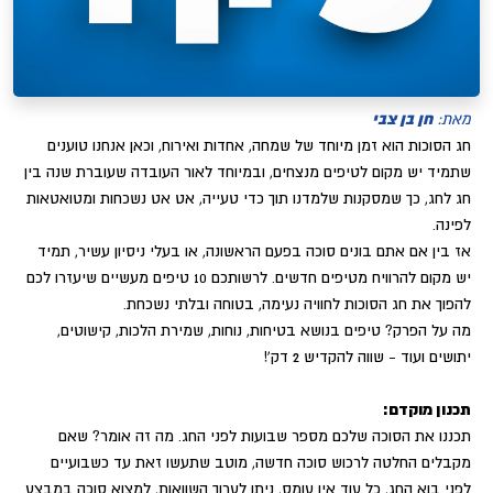
חן בן צבי
מאת:
חג הסוכות הוא זמן מיוחד של שמחה, אחדות ואירוח, וכאן אנחנו טוענים
שתמיד יש מקום לטיפים מנצחים, ובמיוחד לאור העובדה שעוברת שנה בין
חג לחג, כך שמסקנות שלמדנו תוך כדי טעייה, אט אט נשכחות ומטואטאות
לפינה.
אז בין אם אתם בונים סוכה בפעם הראשונה, או בעלי ניסיון עשיר, תמיד
יש מקום להרוויח מטיפים חדשים. לרשותכם 10 טיפים מעשיים שיעזרו לכם
להפוך את חג הסוכות לחוויה נעימה, בטוחה ובלתי נשכחת.
מה על הפרק? טיפים בנושא בטיחות, נוחות, שמירת הלכות, קישוטים,
יתושים ועוד - שווה להקדיש 2 דק'!
תכנון מוקדם:
תכננו את הסוכה שלכם מספר שבועות לפני החג. מה זה אומר? שאם
מקבלים החלטה לרכוש סוכה חדשה, מוטב שתעשו זאת עד כשבועיים
לפני בוא החג, כל עוד אין עומס, ניתן לערוך השוואות, למצוא סוכה במבצע