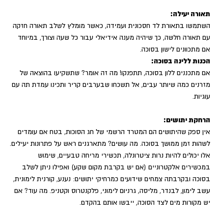
תאורה יעילה:
השתמשו בתאורת לד חסכונית ועמידה, כאשר מומלץ לשלב תאורה חזקה
עם תאורה חלשה, כך שיהיה מענה אידיאלי עבור כל שעה וצורך, במיוחד
אם מתכוונים לישון בסוכה.
הכנות ללינה בסוכה:
אם מתכננים ללון בסוכה, תתפנקו! מה זה אומר? שתשקיעו בהוצאה של
מזרנים כמה שיותר עבים, אל תשכחו שבערבים קריר ותכינו עמדת תה עם
עוגיות.
הרחקת יתושים:
אין ספק שהיתושים הם המטרד הרשמי של חג הסוכות, בטח אם עומדים
לשהות זמן ממושך בסוכה. מה עושים? מתארגנים ראש על פתרונות יעילים.
אלו יכולים להיות נרות ציטרונלה, תכשירי מריחה טבעיים, שימוש
במכשירים אלקטרוניים (אם יש בקרבת מקום שקע) ואפילו ניתן לשלב
בסוכה ובקרבתה צמחים שידועים כמרחיקי יתושים: נענע, קורנית לימונית,
עשב לימון, לבנדר, מליסה, גרניום לימוני, פלקנטרוס וקטניפ. מה עוד? אם
יש מקורות מים לצד הסוכה, ייבשו אותם בהקדם.