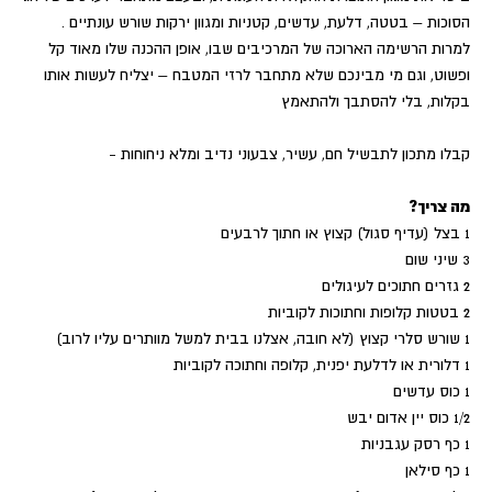
הסוכות – בטטה, דלעת, עדשים, קטניות ומגוון ירקות שורש עונתיים .
למרות הרשימה הארוכה של המרכיבים שבו, אופן ההכנה שלו מאוד קל
ופשוט, וגם מי מבינכם שלא מתחבר לרזי המטבח – יצליח לעשות אותו
בקלות, בלי להסתבך ולהתאמץ
קבלו מתכון לתבשיל חם, עשיר, צבעוני נדיב ומלא ניחוחות -
מה צריך?
1 בצל (עדיף סגול) קצוץ או חתוך לרבעים
3 שיני שום
2 גזרים חתוכים לעיגולים
2 בטטות קלופות וחתוכות לקוביות
1 שורש סלרי קצוץ (לא חובה, אצלנו בבית למשל מוותרים עליו לרוב)
1 דלורית או לדלעת יפנית, קלופה וחתוכה לקוביות
1 כוס עדשים
1/2 כוס יין אדום יבש
1 כף רסק עגבניות
1 כף סילאן