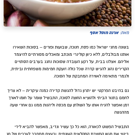
ארנה מוסל אסף
מאת:
בשונה מחגי ישראל כמו פסח, חנוכה, שבועות ופורים – בסוכות השאירו
אותנו מבולבלים, ללא כיוון קולינרי מוכתב ומאכלים מסורתיים להיצמד
אליהם. אצלנו בבית, על רקע העובדה שסוכות נחגג בערבים הסתויים
הקרירים נהוג להגיש קדרה שכל כולה זועקת חמימות משפחתית וביתית,
ולגמרי מתאימה לאווירה המחבקת של הסוכה.
גם בהיבט הפרקטי יש יתרון גדול להגשת קדירה כמנה עיקרית – לא צריך
לחמם בתנור הביתי ולהוציא החוצה לסוכה, התבשיל שומר על חומו לאורך
זמן ואפשר להניח אותו על השולחן עם מכסה וליהנות ממנו גם אחרי שעה
מההגשה
התבשיל הפשוט לכאורה, הוא כל כך עשיר ונדיב, מאפשר להביא לידי
ביטוי את מגוון התוצרת החקלאית העונתית, ובעצם מתחבר לערכים של חג