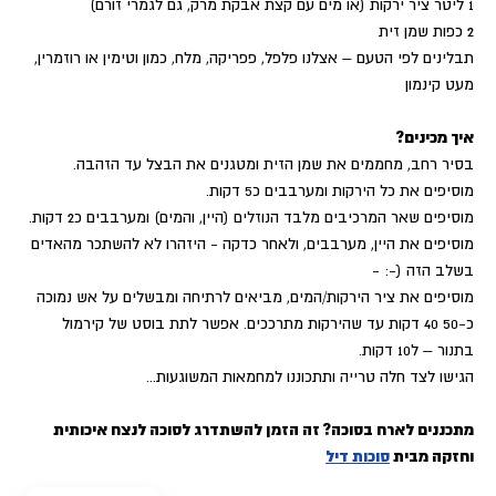
1 ליטר ציר ירקות (או מים עם קצת אבקת מרק, גם לגמרי זורם)
2 כפות שמן זית
תבלינים לפי הטעם – אצלנו פלפל, פפריקה, מלח, כמון וטימין או רוזמרין,
מעט קינמון
איך מכינים?
בסיר רחב, מחממים את שמן הזית ומטגנים את הבצל עד הזהבה.
מוסיפים את כל הירקות ומערבבים כ5 דקות.
מוסיפים שאר המרכיבים מלבד הנוזלים (היין, והמים) ומערבבים כ2 דקות.
מוסיפים את היין, מערבבים, ולאחר כדקה - היזהרו לא להשתכר מהאדים
בשלב הזה (-: -
מוסיפים את ציר הירקות/המים, מביאים לרתיחה ומבשלים על אש נמוכה
כ-50 40 דקות עד שהירקות מתרככים. אפשר לתת בוסט של קירמול
בתנור – ל10 דקות.
הגישו לצד חלה טרייה ותתכוננו למחמאות המשוגעות...
מתכננים לארח בסוכה? זה הזמן להשתדרג לסוכה לנצח איכותית
וחזקה מבית
סוכות דיל