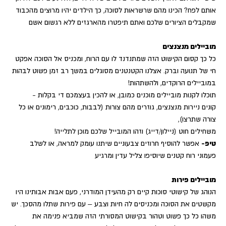
אותם לפח? הכינו מהם שרשראות לסוכה, כך הילדים יהיו מרוצים מהכבוד
שמקבלים הציורים שלכם ואתם תיפטרו מהארגזים ללא רגשום אשם
מוביילים מנצנצים
כל כך קסום הקישוט הזה שמתנדנד לו עם הרוח, ומכניס אל הסוכה אפקט
חי של תנועה וברק. אצלנו הקטנטנים מסוגלים במשך רב זמן פשוט לבהות
במוביילים הרוקדים, ולהשתהות!
תוכלו לקנות מוביילים מוכנים כמובן, או להכין בעצמכם די בקלות -
קונים ניירות מנצנצים, גוזרים מהם צורות (לבבות, כוכבים, רימונים או כל
צורה שתרצו),
משחילים חוט (ניילון/דייג) וזהו המובייל שלכם מוכן לתלייה!
טיפ-
אפשר להוסיף חרוזים צבעוניים שיתנו עומק למראה, או לשלב
פעמוני רוח קטנים שיוסיפו צליל עדין ומרגיע
מוביילים פירות
הנוהג של קישוטי סוכות קיים רק מהעידן המודרני, פעם אבות אבותינו היו
מקשטים את הסוכה ומכניסים לה חיות וצבע – עם פירות שתלו מהסכך. יש
משהו כל כך פשוט וטהור בקישוט המסורתי הזה שמביא פנימה את