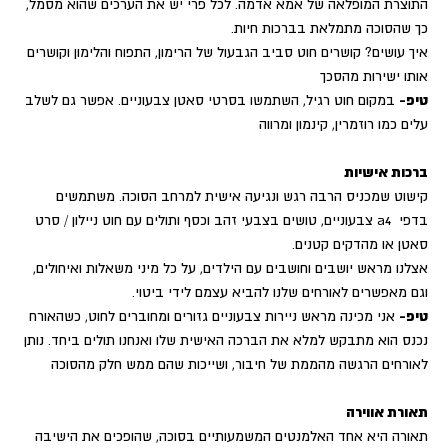
התוצרת המופלאה של אמא אדמה. לכל פרי יש את הערכים שהוא מסמל,
כך שהסוכה מתמלאת בברכות חיות.
איך עושים? קושרים חוט סביב הגבעול של הרימון, התפוח והלימון וקושרים
אותו ישירות מהסכך
טיפ-
במקום חוט רגיל, השתמשו בסרטי סאטן צבעוניים. אפשר גם לשלב
עלים כמו רוזמרין, קינמון ומרווה
ברכות אישיות
קישוט שמכניס הרבה רגש ונגיעה אישית למרחב הסוכה. משתמשים
בדפי a4 צבעוניים, טושים בצבעי זהב וכסף ותולים עם חוט ניילון / סרט
סאטן או מהדקים קטנים.
אצלנו מראש יושבים וחושבים עם הילדים, על כל מיני משאלות ואיחולים,
וגם מאפשרים לאורחים שלנו להביא עצמם לידי ביטוי.
טיפ-
אני מכינה מראש ניירות צבעוניים גזורים ומחוברים לחוט, כשהאורח
נכנס הוא מתבקש למלא את הברכה האישית שלו ואנחנו תולים ביחד. נותן
לאורחים הרגשה מהממת של חיבור, ושייכות שהם ממש חלק מהסוכה
תאורת אווירה
תאורה היא אחד האלמנטים המשמעותיים בסוכה, שהופכים את הישיבה