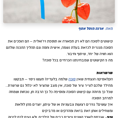
ארנה מוסל אסף
מאת:
קישוטים לסוכה הם לא רק תפאורה או תוספת ויז'ואלית – הם הופכים את
הסוכה מגנרית לכזאת בעלת נשמה, אישית וחמה וגם תהליך ההכנה שלהם
הוא חוויה של יחד, שיתוף וחיבור.
מה 5 הקישוטים שמבחינתנו הכרחיים בכל סוכה?
שרשראות
הקלאסיקה הנצחית שאין
סוכה
שלמה בלעדיה! תעשו ניסוי – תבקשו
מהילד שלכם לצייר ציור של סוכה, אין מצב שהציור לא יכלול גם שרשרת...
שכל כך מזוהה עם קישוט הסוכה ומוסיפה כל כך הרבה חן, נוכחות ושמחה
למרחב הסוכה
איך עושים? גוזרים רצועות צבעוניות או של עיתון, יוצרים מהן לולאות
ומשחילים אותן זאת בזאת ומהדקים או מדביקים
טיפ
- אגרתם לאורך השנים ציורים רבים של הילדים, ולא נעים לכם לזרוק